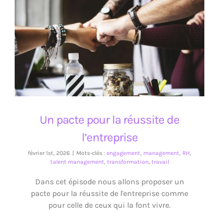
Un pacte pour la réussite de l’entreprise
Un pacte pour la réussite de
l’entreprise
février 1st, 2026
|
Mots-clés :
engagement
,
management
,
RH
,
talent management
,
transformation
,
travail
Dans cet épisode nous allons proposer un
pacte pour la réussite de l'entreprise comme
pour celle de ceux qui la font vivre.