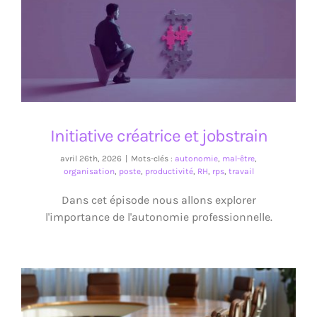
Initiative créatrice et jobstrain
Initiative créatrice et jobstrain
avril 26th, 2026
|
Mots-clés :
autonomie
,
mal-être
,
organisation
,
poste
,
productivité
,
RH
,
rps
,
travail
Dans cet épisode nous allons explorer
l'importance de l'autonomie professionnelle.