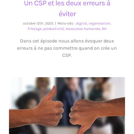
Un CSP et les deux erreurs à
éviter
octobre 12th, 2025
|
Mots-clés :
digital
,
organisation
,
Pilotage
,
productivité
,
ressources humaines
,
RH
Dans cet épisode nous allons évoquer deux
erreurs à ne pas commettre quand on crée un
CSP.
HRBP ou RRH, le faux débat