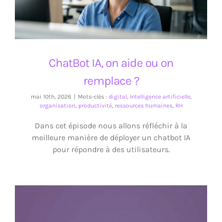
ChatBot IA, on aide ou on
remplace ?
mai 10th, 2026
|
Mots-clés :
digital
,
Intelligence artificielle
,
organisation
,
productivité
,
ressources humaines
,
RH
Dans cet épisode nous allons réfléchir à la
meilleure manière de déployer un chatbot IA
pour répondre à des utilisateurs.