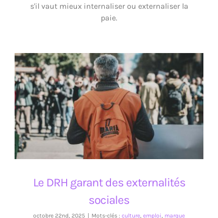
s'il vaut mieux internaliser ou externaliser la
paie.
Le DRH garant des externalités sociales
Le DRH garant des externalités
sociales
octobre 22nd, 2025
|
Mots-clés :
culture
,
emploi
,
marque