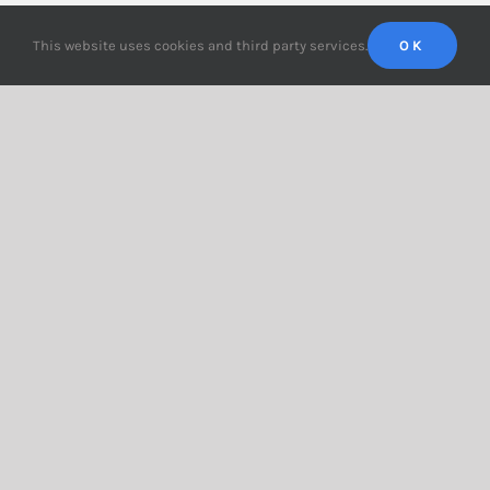
Préférences
This website uses cookies and third party services.
OK
La fonction RH gentille animatrice
La fonction RH gentille
animatrice
juillet 23rd, 2025
|
Mots-clés :
communication
,
ressources
humaines
,
RH
Dans cet épisode nous allons parler de
certaines pratiques RH qui ne sont pas à la
hauteur des enjeux qu'elles prétendent
aborder.