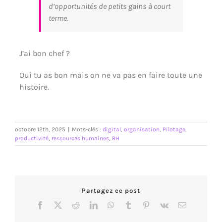
d’opportunités de petits gains à court
terme.
J’ai bon chef ?
Oui tu as bon mais on ne va pas en faire toute une
histoire.
octobre 12th, 2025
|
Mots-clés :
digital
,
organisation
,
Pilotage
,
productivité
,
ressources humaines
,
RH
Partagez ce post
Facebook
X
Reddit
LinkedIn
WhatsApp
Tumblr
Pinterest
Vk
Email