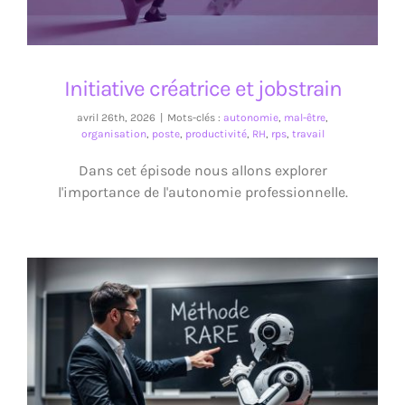
Initiative créatrice et jobstrain
avril 26th, 2026
|
Mots-clés :
autonomie
,
mal-être
,
organisation
,
poste
,
productivité
,
RH
,
rps
,
travail
Dans cet épisode nous allons explorer
l'importance de l'autonomie professionnelle.
La méthode RARE pour déléguer à l’IA