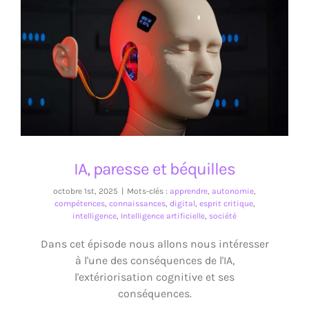
IA, paresse et béquilles
IA, paresse et béquilles
octobre 1st, 2025
|
Mots-clés :
apprendre
,
autonomie
,
compétences
,
connaissances
,
digital
,
esprit critique
,
intelligence
,
Intelligence artificielle
,
société
Dans cet épisode nous allons nous intéresser
à l'une des conséquences de l'IA,
l'extériorisation cognitive et ses
conséquences.