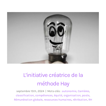
L’initiative créatrice de la méthode Hay
L’initiative créatrice de la
méthode Hay
septembre 15th, 2024
|
Mots-clés :
autonomie
,
Carrières
,
classification
,
compétences
,
équité
,
organisation
,
poste
,
Rémunération globale
,
ressources humaines
,
rétribution
,
RH