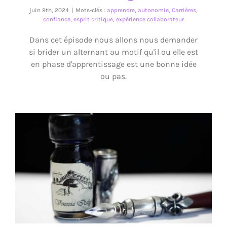
juin 9th, 2024
|
Mots-clés :
apprendre
,
autonomie
,
Carrières
,
confiance
,
esprit critique
,
expérience collaborateur
Dans cet épisode nous allons nous demander
si brider un alternant au motif qu'il ou elle est
en phase d'apprentissage est une bonne idée
ou pas.
Quand la page blanche est ton point noir