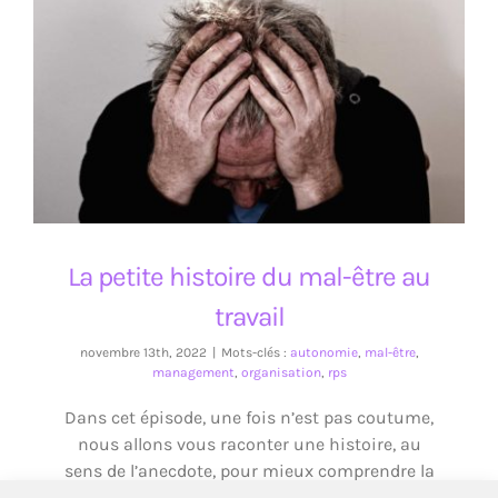
La petite histoire du mal-être au travail
La petite histoire du mal-être au
travail
novembre 13th, 2022
|
Mots-clés :
autonomie
,
mal-être
,
management
,
organisation
,
rps
Dans cet épisode, une fois n’est pas coutume,
nous allons vous raconter une histoire, au
sens de l’anecdote, pour mieux comprendre la
problématique du mal-être au travail.