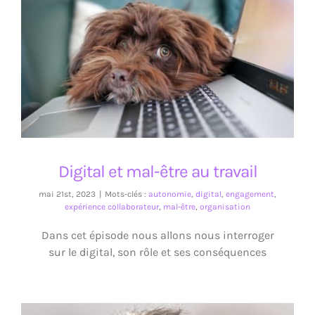
Digital et mal-être au travail
Digital et mal-être au travail
mai 21st, 2023
|
Mots-clés :
autonomie
,
digital
,
engagement
,
expérience collaborateur
,
mal-être
,
organisation
Dans cet épisode nous allons nous interroger
sur le digital, son rôle et ses conséquences