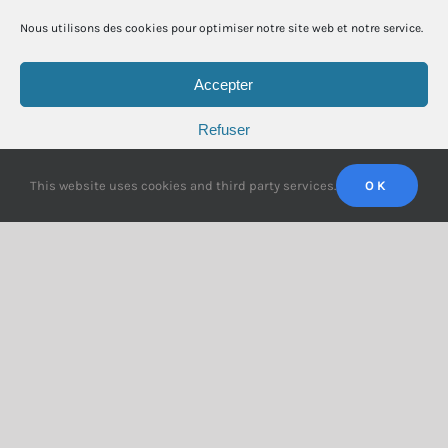
Nous utilisons des cookies pour optimiser notre site web et notre service.
Accepter
Refuser
Préférences
This website uses cookies and third party services.
OK
Un tableau de suivi : pourquoi et comment ?
Un tableau de suivi : pourquoi et
comment ?
septembre 11th, 2022
|
Mots-clés :
autonomie
,
management
,
organisation