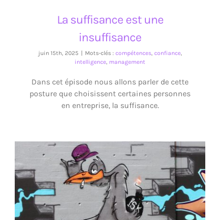
La suffisance est une
insuffisance
juin 15th, 2025
|
Mots-clés :
compétences
,
confiance
,
intelligence
,
management
Dans cet épisode nous allons parler de cette
posture que choisissent certaines personnes
en entreprise, la suffisance.
Demain, on rase gratis