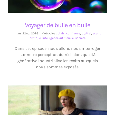
Voyager de bulle en bulle
mars 22nd, 2026
|
Mots-clés :
biais
,
confiance
,
digital
,
esprit
critique
,
Intelligence artificielle
,
société
Dans cet épisode, nous allons nous interroger
sur notre perception du réel alors que l'IA
générative industrialise les récits auxquels
nous sommes exposés.