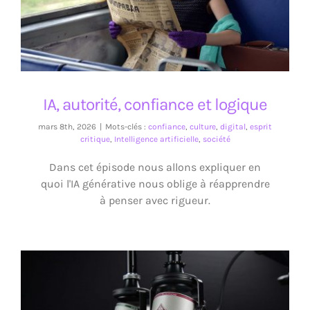
IA, autorité, confiance et logique
IA, autorité, confiance et logique
mars 8th, 2026
|
Mots-clés :
confiance
,
culture
,
digital
,
esprit
critique
,
Intelligence artificielle
,
société
Dans cet épisode nous allons expliquer en
quoi l'IA générative nous oblige à réapprendre
à penser avec rigueur.