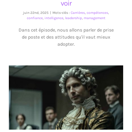
voir
juin 22nd, 2025
|
Mots-clés :
Carrières
,
compétences
,
confiance
,
intelligence
,
leadership
,
management
Dans cet épisode, nous allons parler de prise
de poste et des attitudes qu'il vaut mieux
adopter.
La suffisance est une insuffisance