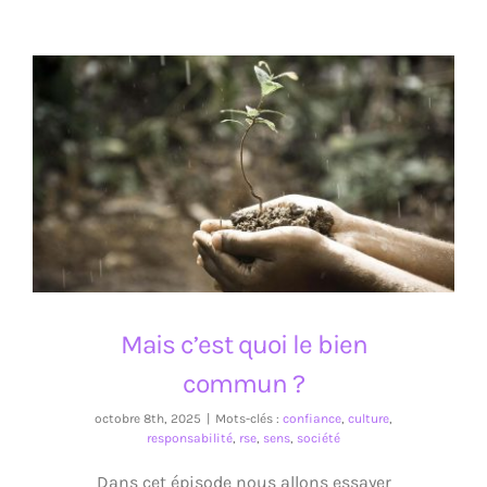
Mais c’est quoi le bien commun ?
Mais c’est quoi le bien
commun ?
octobre 8th, 2025
|
Mots-clés :
confiance
,
culture
,
responsabilité
,
rse
,
sens
,
société
Dans cet épisode nous allons essayer