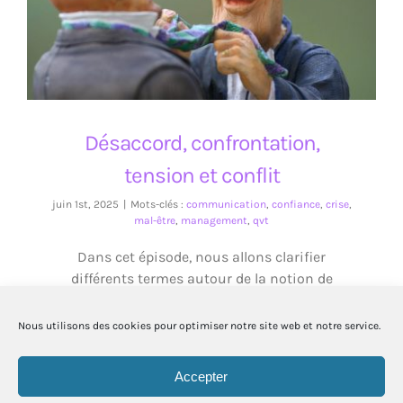
Désaccord, confrontation, tension et conflit
Désaccord, confrontation,
tension et conflit
juin 1st, 2025
|
Mots-clés :
communication
,
confiance
,
crise
,
mal-être
,
management
,
qvt
Dans cet épisode, nous allons clarifier
différents termes autour de la notion de
conflit.
Nous utilisons des cookies pour optimiser notre site web et notre service.
Accepter