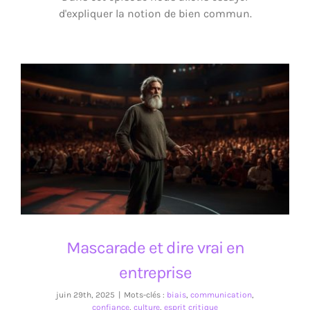
d'expliquer la notion de bien commun.
Mascarade et dire vrai en entreprise
Mascarade et dire vrai en
entreprise
juin 29th, 2025
|
Mots-clés :
biais
,
communication
,
confiance
,
culture
,
esprit critique