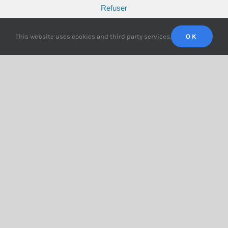
Refuser
Préférences
This website uses cookies and third party services.
OK
L’attitude ne vaut pas action
L’attitude ne vaut pas action
décembre 1st, 2024
|
Mots-clés :
biais
,
compétences
,
confiance
,
culture
,
discrimination
Dans cet épisode, nous allons parler
d'attitudes et de comportements, deux
notions certes proches mais bien distinctes.