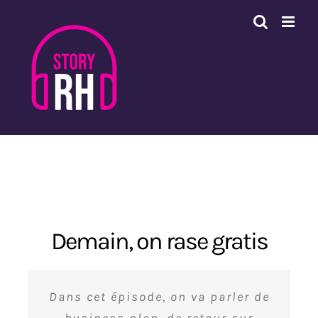
Passer
au
contenu
Demain, on rase gratis
Dans cet épisode, on va parler de
business plan, de retour sur