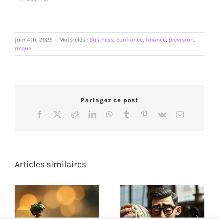
juin 4th, 2025
|
Mots-clés :
Business
,
confiance
,
finance
,
prévision
,
risque
Partagez ce post
Facebook
X
Reddit
LinkedIn
WhatsApp
Tumblr
Pinterest
Vk
Email
Articles similaires
L’utilité des
Quand Taylor