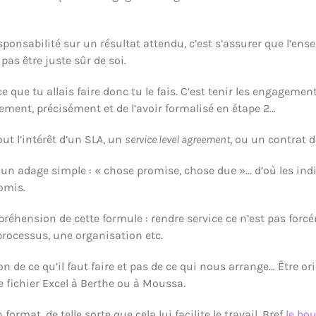
sponsabilité sur un résultat attendu, c’est s’assurer que l’en
pas être juste sûr de soi.
ce que tu allais faire donc tu le fais. C’est tenir les engagement
ctement, précisément et de l’avoir formalisé en étape 2…
ut l’intérêt d’un SLA, un
service level agreement
, ou un contrat d
un adage simple : « chose promise, chose due »… d’où les indic
romis.
éhension de cette formule : rendre service ce n’est pas forcém
rocessus, une organisation etc.
ion de ce qu’il faut faire et pas de ce qui nous arrange… Être o
e fichier Excel à Berthe ou à Moussa.
ormat, de telle sorte que cela lui facilite le travail. Bref
le bo