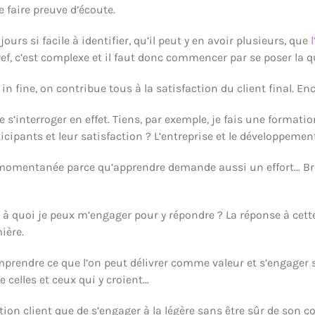
de faire preuve d’écoute.
jours si facile à identifier, qu’il peut y en avoir plusieurs, que
ref, c’est complexe et il faut donc commencer par se poser la
n fine, on contribue tous à la satisfaction du client final. Encor
s’interroger en effet. Tiens, par exemple, je fais une formation
icipants et leur satisfaction ? L’entreprise et le développeme
 momentanée parce qu’apprendre demande aussi un effort… Bref, 
: à quoi je peux m’engager pour y répondre ? La réponse à cett
mière.
prendre ce que l’on peut délivrer comme valeur et s’engager su
 celles et ceux qui y croient…
on client que de s’engager à la légère sans être sûr de son cou