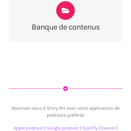
Story RH c’est une manne de contenus
existants dans lesquels piocher pour enrichir
ce que vous proposez et travailler au juste coût
Banque de contenus
sans reproduire ce qui existe déjà.
Abonnez-vous à Story RH avec votre application de
podcasts préférée
Apple podcast
|
Google podcast
|
Spotify
|
Deezer
|