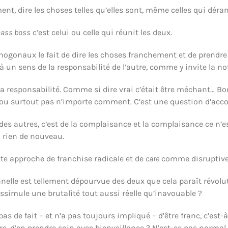
ment, dire les choses telles qu’elles sont, même celles qui déran
-ass boss
c’est celui ou celle qui réunit les deux.
hogonaux le fait de dire les choses franchement et de prendre
, à un sens de la responsabilité de l’autre, comme y invite la
a responsabilité. Comme si dire vrai c’était être méchant… Bon
i ou surtout pas n’importe comment. C’est une question d’a
l des autres, c’est de la complaisance et la complaisance ce n’e
a rien de nouveau.
tte approche de franchise radicale et de
care
comme disruptive, 
onnelle est tellement dépourvue des deux que cela paraît révolu
ssimule une brutalité tout aussi réelle qu’inavouable ?
de fait – et n’a pas toujours impliqué – d’être franc, c’est-à-d
re, d’en prendre soin avec bienveillance ? N’est-ce pas normal 