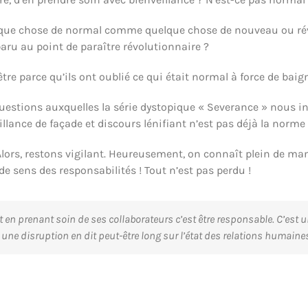
lque chose de normal comme quelque chose de nouveau ou révol
paru au point de paraître révolutionnaire ?
t-être parce qu’ils ont oublié ce qui était normal à force de b
estions auxquelles la série dystopique « Severance » nous inv
llance de façade et discours lénifiant n’est pas déjà la norme
Alors, restons vigilant. Heureusement, on connaît plein de ma
de sens des responsabilités ! Tout n’est pas perdu !
ut en prenant soin de ses collaborateurs c’est être responsable. C’e
ne disruption en dit peut-être long sur l’état des relations humaines