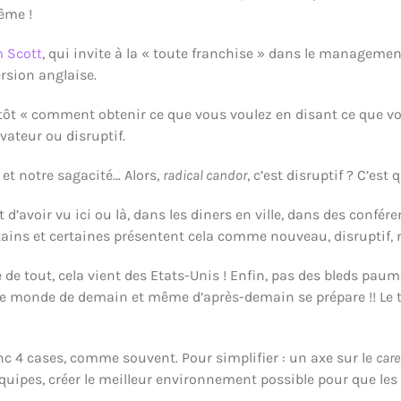
ême !
m Scott
, qui invite à la « toute franchise » dans le manageme
rsion anglaise.
utôt « comment obtenir ce que vous voulez en disant ce que vou
ovateur ou disruptif.
é et notre sagacité… Alors,
radical candor
, c’est disruptif ? C’est 
d’avoir vu ici ou là, dans les diners en ville, dans des confér
tains et certaines présentent cela comme nouveau, disruptif, 
 de tout, cela vient des Etats-Unis ! Enfin, pas des bleds paum
e monde de demain et même d’après-demain se prépare !! Le tem
nc 4 cases, comme souvent. Pour simplifier : un axe sur le
care
équipes, créer le meilleur environnement possible pour que l