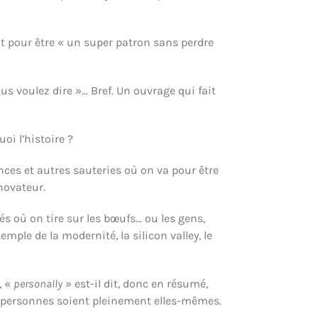
nt pour être « un super patron sans perdre
s voulez dire »… Bref. Un ouvrage qui fait
quoi l’histoire ?
ences et autres sauteries où on va pour être
novateur.
és où on tire sur les bœufs… ou les gens,
ple de la modernité, la silicon valley, le
, «
personally
» est-il dit, donc en résumé,
es personnes soient pleinement elles-mêmes.