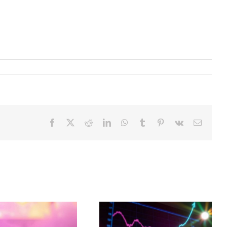
Facebook
X
Reddit
LinkedIn
WhatsApp
Tumblr
Pinterest
Vk
Email