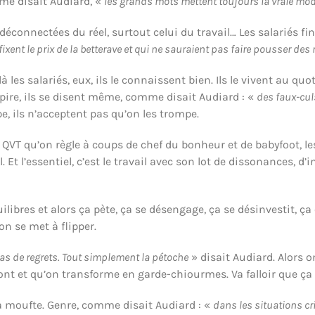
me disait Audiard, «
les grands mots mettent toujours la vraie mod
déconnectées du réel, surtout celui du travail… Les salariés fi
ixent le prix de la betterave et qui ne sauraient pas faire pousser des 
-là les salariés, eux, ils le connaissent bien. Ils le vivent au q
pire, ils se disent même, comme disait Audiard : «
des faux-cul
e, ils n’acceptent pas qu’on les trompe.
 QVT qu’on règle à coups de chef du bonheur et de babyfoot, 
el. Et l’essentiel, c’est le travail avec son lot de dissonances,
quilibres et alors ça pète, ça se désengage, ça se désinvestit, 
 on se met à flipper.
as de regrets. Tout simplement la pétoche
» disait Audiard. Alors 
nt et qu’on transforme en garde-chiourmes. Va falloir que ça 
ça moufte. Genre, comme disait Audiard : «
dans les situations cr