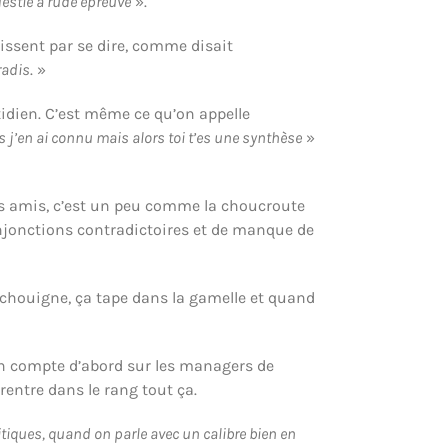
estie à rude épreuve
».
nissent par se dire, comme disait
radis
. »
uotidien. C’est même ce qu’on appelle
s j’en ai connu mais alors toi t’es une synthèse
»
les amis, c’est un peu comme la choucroute
 d’injonctions contradictoires et de manque de
ça chouigne, ça tape dans la gamelle et quand
on compte d’abord sur les managers de
rentre dans le rang tout ça.
itiques, quand on parle avec un calibre bien en