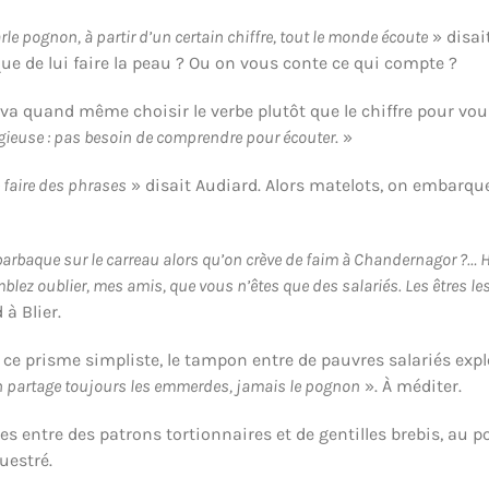
le pognon, à partir d’un certain chiffre, tout le monde écoute
» disai
que de lui faire la peau ? Ou on vous conte ce qui compte ?
va quand même choisir le verbe plutôt que le chiffre pour vou
igieuse : pas besoin de comprendre pour écouter
. »
e faire des phrases
» disait Audiard. Alors matelots, on embarque
barbaque sur le carreau alors qu’on crève de faim à Chandernagor ?… H
lez oublier, mes amis, que vous n’êtes que des salariés. Les êtres le
 à Blier.
 ce prisme simpliste, le tampon entre de pauvres salariés explo
on partage toujours les emmerdes, jamais le pognon
». À méditer.
ées entre des patrons tortionnaires et de gentilles brebis, au po
uestré.