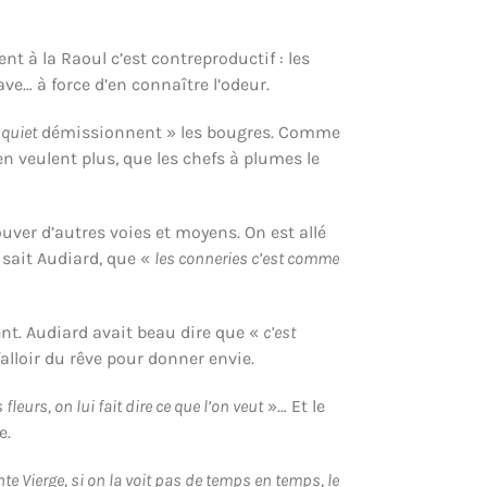
t à la Raoul c’est contreproductif : les
ve… à force d’en connaître l’odeur.
«
quiet
démissionnent » les bougres. Comme
’en veulent plus, que les chefs à plumes le
rouver d’autres voies et moyens. On est allé
disait Audiard, que «
les conneries c’est comme
sent. Audiard avait beau dire que «
c’est
falloir du rêve pour donner envie.
leurs, on lui fait dire ce que l’on veut
»… Et le
e.
nte Vierge, si on la voit pas de temps en temps, le