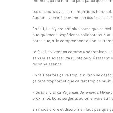
moment, ça ne marche plus parce que, com
Les discours avec leurs intentions hors-sol, 
Audiard, «
on est gouvernés par des lascars qui f
En fait, ils n’y croient plus parce que ce réel
pudiquement l’expérience collaborateur. Au 
parce que, s’ils comprennent qu’on se tromp
Le
fake
ils vivent ça comme une trahison. La
sans la saucisse : t’as juste oublié l’essenti
reconnaissance.
En fait parfois ça va trop loin, trop de désé
ça tape trop fort et que ça fait trop de bruit,
«
Un financier, ça n’a jamais de remords. Même p
proximité, bons sergents qu’on envoie au fro
En mode ordre et discipline : faut pas que 