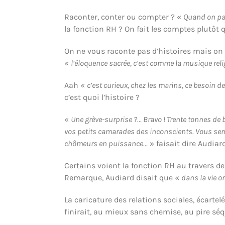
Raconter, conter ou compter ? «
Quand on par
la fonction RH ? On fait les comptes plutôt 
On ne vous raconte pas d’histoires mais on 
«
l’éloquence sacrée, c’est comme la musique rel
Aah «
c’est curieux, chez les marins, ce besoin d
c’est quoi l’histoire ?
«
Une grève-surprise ?… Bravo ! Trente tonnes de 
vos petits camarades des inconscients. Vous semb
chômeurs en puissance…
» faisait dire Audiard
Certains voient la fonction RH au travers de
Remarque, Audiard disait que «
dans la vie 
La caricature des relations sociales, écartel
finirait, au mieux sans chemise, au pire séq