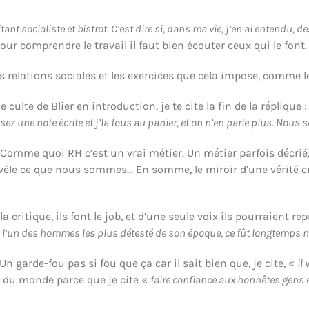
ant socialiste et bistrot. C’est dire si, dans ma vie, j’en ai entendu, d
ur comprendre le travail il faut bien écouter ceux qui le font.
s relations sociales et les exercices que cela impose, comme 
e culte de Blier en introduction, je te cite la fin de la réplique 
sez une note écrite et j’la fous au panier, et on n’en parle plus. Nou
 Comme quoi RH c’est un vrai métier. Un métier parfois décrié,
évèle ce que nous sommes… En somme, le miroir d’une vérité cru
a critique, ils font le job, et d’une seule voix ils pourraient 
été l’un des hommes les plus détesté de son époque, ce fût longtemps 
 Un garde-fou pas si fou que ça car il sait bien que, je cite, «
il
r du monde parce que je cite «
faire confiance aux honnêtes gens e