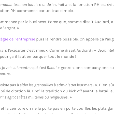
s amusante sinon tout le monde la dirait
» et la fonction RH est év
fonction RH commence par un truc simple.
 commence par le business. Parce que, comme disait Audiard, 
 l’argent.
»
tégie de l’entreprise
puis la rendre possible. On appelle ça l’al
mais l’exécuter c’est mieux. Comme disait Audiard : «
deux intel
et pour ça il faut embarquer tout le monde !
«
je vais lui montrer qui c’est Raoul
» genre « one company one cul
cours.
siste pas à aider les grenouilles à administrer leur mare !
». Bien sû
é de citation là. Bref, la tradition du
kick-off
avant la bataill
l s’agit de fêtes militaires ou religieuses
. »
et la ceinture on ne la porte pas en porte couilles les ptits ga