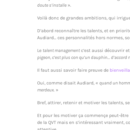
doute s’installe
».
Voilà donc de grandes ambitions, qui irriguen
D’abord reconnaître les talents, et en priorité
Audiard… ces personnalités hors normes, sou
Le
talent management
c’est aussi découvrir et
pigeon, c’est plus con qu’un dauphin… d’accord 
Il faut aussi savoir faire preuve de
bienveill
Oui, comme disait Audiard, «
quand un homme a
merdeux
. »
Bref, attirer, retenir et motiver les talents, s
Et pour les motiver ça commençe peut-être p
de la QVT mais en s’intéressant vraiment, com
attentive.