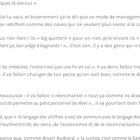
tiques là-dessus
».
al tu sais, et bizarrement ça te dit que ce mode de managemen
 se rebiffent comme des caves qui ne veulent plus rester à la ca
s rien hein ! Ils «
big
quittent » pour un rien, pire encore ils 
lent ça, leur piège à bagnards !
»… C’est con, il y a des gens qui n
 les imbéciles, l’ordre n’est pas une fin en soi
». Il va donc falloir t
e… Il va falloir changer de ton parce qu’on sait bien, comme le 
la rescousse : il va falloir « réenchanter » tout ça comme ils di
tout de permettre au petit personnel de rêver
»… Il va pourtant bien 
d, que «
le langage des chiffres a ceci de commun avec le langage des f
l’authenticité, du sens, de l’autonomie et de la reconnaissanc
s, parce que, comme disait Audiard, «
la justice, c’est comme la Sai