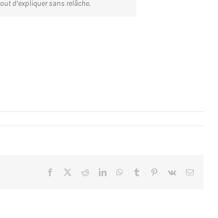
tout d’expliquer sans relâche.
Facebook
X
Reddit
LinkedIn
WhatsApp
Tumblr
Pinterest
Vk
Email