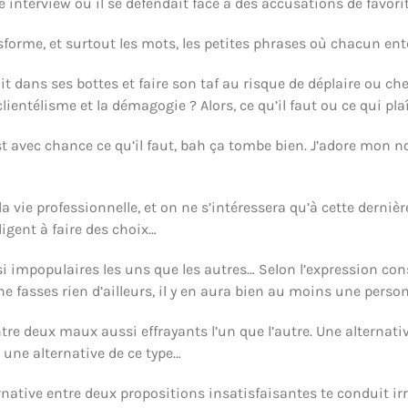
e interview où il se défendait face à des accusations de favor
nsforme, et surtout les mots, les petites phrases où chacun ent
t dans ses bottes et faire son taf au risque de déplaire ou che
ientélisme et la démagogie ? Alors, ce qu’il faut ou ce qui plaît
st avec chance ce qu’il faut, bah ça tombe bien. J’adore mon 
vie professionnelle, et on ne s’intéressera qu’à cette dernière
ligent à faire des choix…
i impopulaires les uns que les autres… Selon l’expression consa
ne fasses rien d’ailleurs, il y en aura bien au moins une perso
e deux maux aussi effrayants l’un que l’autre. Une alternative 
s une alternative de ce type…
ernative entre deux propositions insatisfaisantes te conduit 