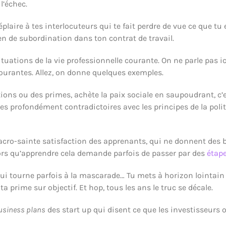
l’échec.
éplaire à tes interlocuteurs qui te fait perdre de vue ce que tu
lien de subordination dans ton contrat de travail.
uations de la vie professionnelle courante. On ne parle pas ici 
courantes. Allez, on donne quelques exemples.
s ou des primes, achète la paix sociale en saupoudrant, c’es
profondément contradictoires avec les principes de la politi
acro-sainte satisfaction des apprenants, qui ne donnent des b
alors qu’apprendre cela demande parfois de passer par des
étap
qui tourne parfois à la mascarade… Tu mets à horizon lointain 
a prime sur objectif. Et hop, tous les ans le truc se décale.
usiness plans
des start up qui disent ce que les investisseurs 