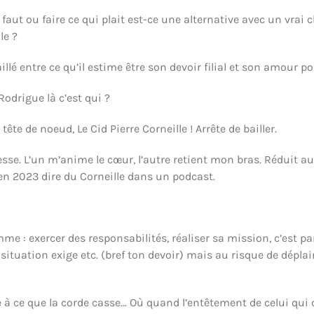
u’il faut ou faire ce qui plait est-ce une alternative avec un vr
le ?
raillé entre ce qu’il estime être son devoir filial et son amou
odrigue là c’est qui ?
te de noeud, Le Cid Pierre Corneille ! Arrête de bailler.
resse. L’un m’anime le cœur, l’autre retient mon bras. Réduit a
 en 2023 dire du Corneille dans un podcast.
me : exercer des responsabilités, réaliser sa mission, c’est parf
a situation exige etc. (bref ton devoir) mais au risque de déplai
e à ce que la corde casse… Où quand l’entêtement de celui qui c