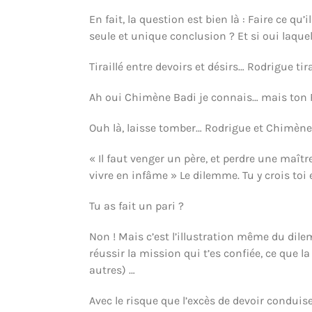
En fait, la question est bien là : Faire ce q
seule et unique conclusion ? Et si oui laquel
Tiraillé entre devoirs et désirs… Rodrigue ti
Ah oui Chimène Badi je connais… mais ton R
Ouh là, laisse tomber… Rodrigue et Chimène tê
« Il faut venger un père, et perdre une maît
vivre en infâme » Le dilemme. Tu y crois toi
Tu as fait un pari ?
Non ! Mais c’est l’illustration même du dilem
réussir la mission qui t’es confiée, ce que l
autres) …
Avec le risque que l’excès de devoir conduis