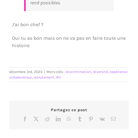
rend possibles.
J’ai bon chef ?
Oui tu as bon mais on ne va pas en faire toute une
histoire
décembre 3rd, 2023
|
Mots-clés :
discrimination
,
diversité
,
expérience
collaborateur
,
recrutement
,
RH
Partagez ce post
Facebook
X
Reddit
LinkedIn
WhatsApp
Tumblr
Pinterest
Vk
Email