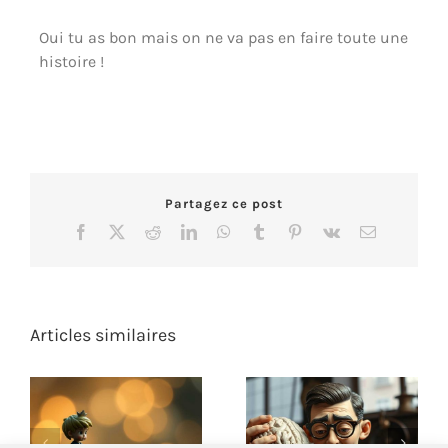
Oui tu as bon mais on ne va pas en faire toute une
histoire !
Partagez ce post
Facebook
X
Reddit
LinkedIn
WhatsApp
Tumblr
Pinterest
Vk
Email
Articles similaires
L’utilité des
Quand Taylor