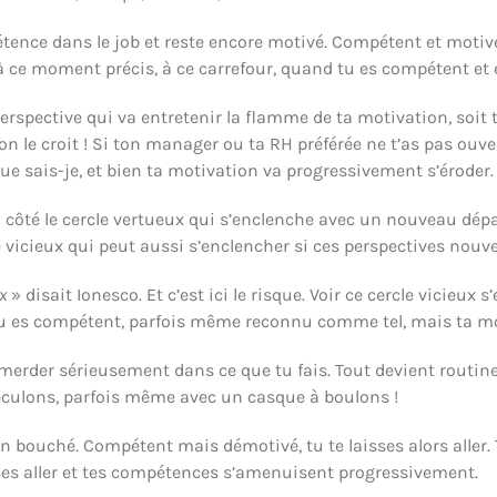
ence dans le job et reste encore motivé. Compétent et motivé, 
st à ce moment précis, à ce carrefour, quand tu es compétent et
erspective qui va entretenir la flamme de ta motivation, soit t
on le croit ! Si ton manager ou ta RH préférée ne t’as pas ouv
que sais-je, et bien ta motivation va progressivement s’éroder.
 côté le cercle vertueux qui s’enclenche avec un nouveau dé
 vicieux qui peut aussi s’enclencher si ces perspectives nouvel
ux
» disait Ionesco. Et c’est ici le risque. Voir ce cercle vicieux
tu es compétent, parfois même reconnu comme tel, mais ta mo
r sérieusement dans ce que tu fais. Tout devient routine et la
 reculons, parfois même avec un casque à boulons !
on bouché. Compétent mais démotivé, tu te laisses alors aller. 
isses aller et tes compétences s’amenuisent progressivement.