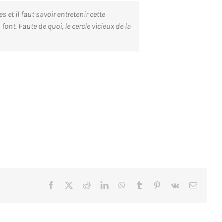
t il faut savoir entretenir cette
nt. Faute de quoi, le cercle vicieux de la
Facebook
X
Reddit
LinkedIn
WhatsApp
Tumblr
Pinterest
Vk
Email