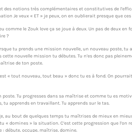
 des notions très complémentaires et constitutives de l’effica
tion Je veux « ET » je peux, on en oublierait presque que ce
u comme le Zouk love ça se joue à deux. Un pas de deux en for
ire ?
 Lorsque tu prends une mission nouvelle, un nouveau poste, tu 
s cette nouvelle mission tu débutes. Tu n’es donc pas pleine
îtrise de ton poste.
est « tout nouveau, tout beau » donc tu es à fond. On pourrai
oste. Tu progresses dans sa maîtrise et comme tu es motivé·e,
s, tu apprends en travaillant. Tu apprends sur le tas.
sage, au bout de quelques temps tu maîtrises de mieux en mieux
tu « domines » la situation. C’est cette progression que l’o
e : débute, occupe, maîtrise, domine.