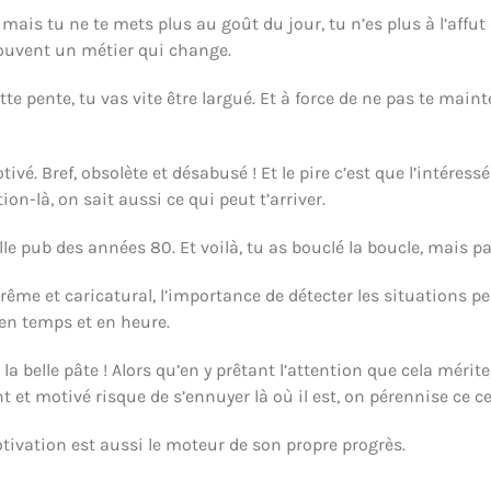
ais tu ne te mets plus au goût du jour, tu n’es plus à l’affut 
ouvent un métier qui change.
te pente, tu vas vite être largué. Et à force de ne pas te maint
é. Bref, obsolète et désabusé ! Et le pire c’est que l’intéress
on-là, on sait aussi ce qui peut t’arriver.
ille pub des années 80. Et voilà, tu as bouclé la boucle, mais p
rême et caricatural, l’importance de détecter les situations p
 en temps et en heure.
 la belle pâte ! Alors qu’en y prêtant l’attention que cela mé
et motivé risque de s’ennuyer là où il est, on pérennise ce ce
motivation est aussi le moteur de son propre progrès.