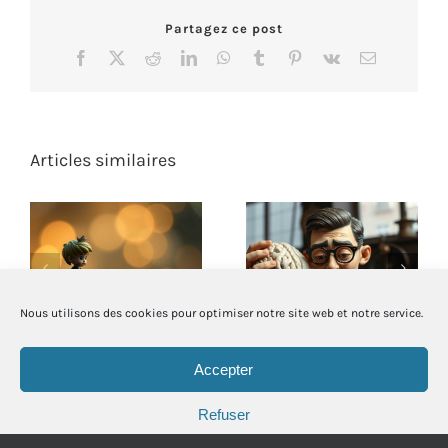
Partagez ce post
Facebook
X
Reddit
LinkedIn
WhatsApp
Tumblr
Pinterest
Vk
Email
Articles similaires
L’utilité des
Quand Taylor
rêveurs et des
façonne notre
sensibles
manière de penser
Nous utilisons des cookies pour optimiser notre site web et notre service.
Accepter
Refuser
© Copyright
2026 | Tous droits réservés | Powered by
FLEXITY
|
Politique de cookies