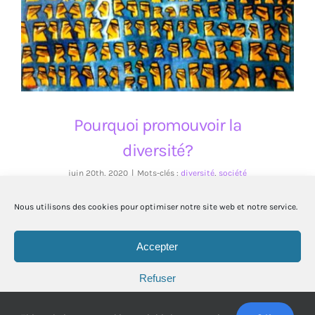
Pourquoi promouvoir la diversité?
Pourquoi promouvoir la
diversité?
juin 20th, 2020
|
Mots-clés :
diversité
,
société
Article co-écrit par Mahé Bossu et Patrick
Nous utilisons des cookies pour optimiser notre site web et notre service.
Storhaye (Juin 2020).
Accepter
Refuser
© Copyright
2026 | Tous droits réservés | Powered by
FLEXITY
|
Politique de cookies
Préférences