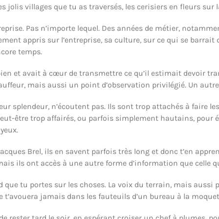
s jolis villages que tu as traversés, les cerisiers en fleurs su
eprise. Pas n’importe lequel. Des années de métier, notamment 
ellement appris sur l’entreprise, sa culture, sur ce qui se barr
encore temps.
bien et avait à cœur de transmettre ce qu’il estimait devoir t
uffeur, mais aussi un point d’observation privilégié. Un autre
r splendeur, n’écoutent pas. Ils sont trop attachés à faire les
peut-être trop affairés, ou parfois simplement hautains, pour
 yeux.
cques Brel, ils en savent parfois très long et donc t’en appr
 mais ils ont accès à une autre forme d’information que celle 
d que tu portes sur les choses. La voix du terrain, mais aussi 
 t’avouera jamais dans les fauteuils d’un bureau à la moquet
 de rester tard le soir, en espérant croiser un chef à plumes, p