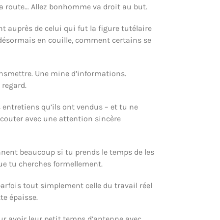
r la route… Allez bonhomme va droit au but.
auprès de celui qui fut la figure tutélaire
ait désormais en couille, comment certains se
ransmettre. Une mine d’informations.
 regard.
 entretiens qu’ils ont vendus – et tu ne
 écouter avec une attention sincère
ennent beaucoup si tu prends le temps de les
que tu cherches formellement.
parfois tout simplement celle du travail réel
te épaisse.
our avoir leur petit temps d’antenne avec