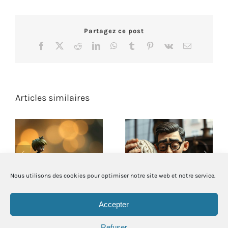
Partagez ce post
Facebook
X
Reddit
LinkedIn
WhatsApp
Tumblr
Pinterest
Vk
Email
Articles similaires
L’utilité des
Quand Taylor
rêveurs et des
façonne notre
sensibles
manière de penser
Nous utilisons des cookies pour optimiser notre site web et notre service.
Accepter
Refuser