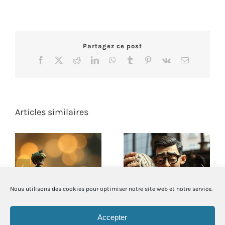
Partagez ce post
Facebook
X
Reddit
LinkedIn
WhatsApp
Tumblr
Pinterest
Vk
Email
Articles similaires
L’utilité des
Quand Taylor
rêveurs et des
façonne notre
sensibles
manière de penser
Nous utilisons des cookies pour optimiser notre site web et notre service.
Accepter