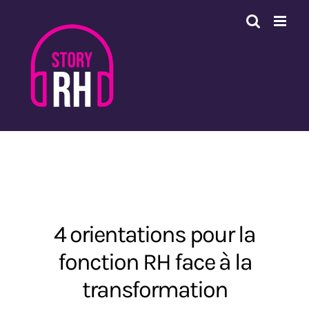
Passer
au
contenu
4 orientations pour la
fonction RH face à la
transformation