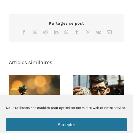
Partagez ce post
Facebook
X
Reddit
LinkedIn
WhatsApp
Tumblr
Pinterest
Vk
Email
Articles similaires
L’utilité des
Quand Taylor
rêveurs et des
façonne notre
sensibles
manière de penser
Nous utilisons des cookies pour optimiser notre site web et notre service.
Accepter