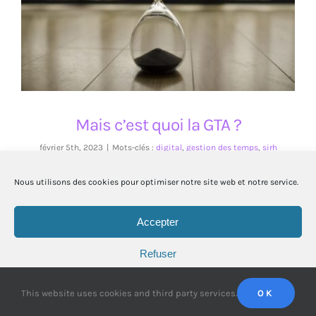
Mais c’est quoi la GTA ?
Mais c’est quoi la GTA ?
février 5th, 2023
|
Mots-clés :
digital
,
gestion des temps
,
sirh
Dans cet épisode nous allons expliciter un
Nous utilisons des cookies pour optimiser notre site web et notre service.
acronyme RH, la GTA.
Accepter
Refuser
© Copyright
2026 | Tous droits réservés | Powered by
FLEXITY
|
Politique de cookies
Préférences
X
Spotify
Rss
Facebook
This website uses cookies and third party services.
OK